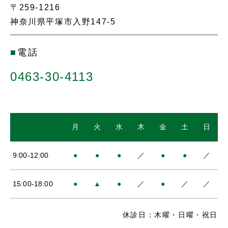
〒259-1216
神奈川県平塚市入野147-5
■
電話
0463-30-4113
月
火
水
木
金
土
日
9:00-12:00
●
●
●
／
●
●
／
15:00-18:00
●
▲
●
／
●
／
／
休診日：木曜・日曜・祝日