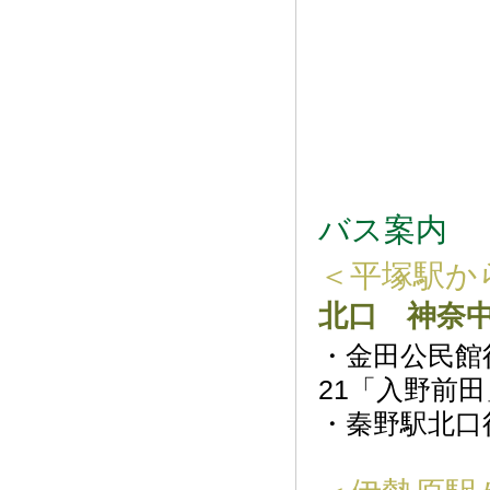
バス案内
＜平塚駅か
北口 神奈
・金田公民館
21「入野前田
・秦野駅北口行