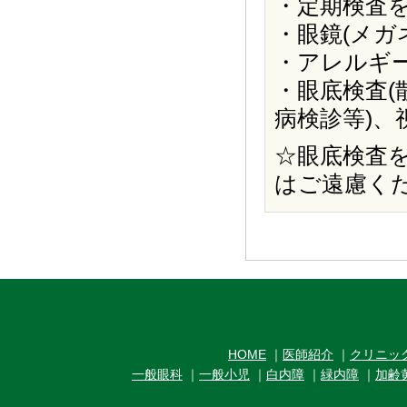
・定期検査
・眼鏡(メガ
・アレルギ
・眼底検査
病検診等)、
☆眼底検査
はご遠慮く
HOME
｜
医師紹介
｜
クリニッ
一般眼科
｜
一般小児
｜
白内障
｜
緑内障
｜
加齢